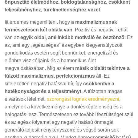
önpusztító életmódhoz, boldogtalansághoz, csökkent
teljesítményhez, türelmetlenséghez vezet
.
Itt érdemes megemlíteni, hogy
a maximalizmusnak
természetesen két oldala van
. Pozitív és negatív. Tehát
van az
egyik oldal, ami inkább motiváló és ösztönző
. Ez
az, ami egy „egészséges” és egyben kiegyensúlyozott
gondolkodás esetén segít bennünket, energetizál és
előbbre visz céljaink és a harmonikus élet
megvalósításában. Míg az érem
másik oldalát tekintve a
túlzott maximalizmus, perfekcionizmus
áll. Ez
kifejezetten negatív hatással bír, így
csökkentve a
hatékonyságot és a teljesítményt
. A túlzottan magas
elvárások félelmet,
szorongást fognak eredményezni
,
amelynek a következménye a döntésképtelenség és a
halogatás lesz. Természetesen ez további feszültséget szül
és az egész folyamat egy negatív hatású önmagát
generáló teljesítménykényszerré és végső során sok
esetben kudarccá alakul. Mindez önmegsemmisítő hatású