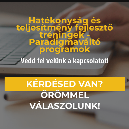
Hatékonyság és
teljesítmény fejlesztő
tréningek -
Paradigmaváltó
programok
Vedd fel velünk a kapcsolatot!
KÉRDÉSED VAN?
ÖRÖMMEL
VÁLASZOLUNK!