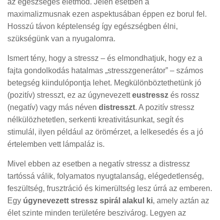
az egészséges életmód. Jelen esetben a
maximalizmusnak ezen aspektusában éppen ez borul fel.
Hosszú távon képtelenség így egészségben élni,
szükségünk van a nyugalomra.
Ismert tény, hogy a stressz – és elmondhatjuk, hogy ez a
fajta gondolkodás hatalmas „stresszgenerátor” – számos
betegség kiindulópontja lehet. Megkülönböztethetünk jó
(pozitív) stresszt, ez az úgynevezett
eustressz
és rossz
(negatív) vagy más néven
distresszt
. A pozitív stressz
nélkülözhetetlen, serkenti kreativitásunkat, segít és
stimulál, ilyen például az örömérzet, a lelkesedés és a jó
értelemben vett lámpaláz is.
Mivel ebben az esetben a negatív stressz a distressz
tartóssá válik, folyamatos nyugtalanság, elégedetlenség,
feszültség, frusztráció és kimerültség lesz úrrá az emberen.
Egy
úgynevezett stressz spirál alakul ki
, amely aztán az
élet szinte minden területére beszivárog. Legyen az