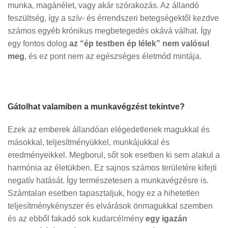
munka, magánélet, vagy akár szórakozás. Az állandó
feszültség, így a szív- és érrendszeri betegségektől kezdve
számos egyéb krónikus megbetegedés okává válhat. Így
egy fontos dolog
az “ép testben ép lélek” nem valósul
meg
, és ez pont nem az egészséges életmód mintája.
Gátolhat valamiben a munkavégzést tekintve?
Ezek az emberek állandóan elégedetlenek magukkal és
másokkal, teljesítményükkel, munkájukkal és
eredményeikkel. Megborul, sőt sok esetben ki sem alakul a
harmónia az életükben. Ez sajnos számos területére kifejti
negatív hatását. Így természetesen a munkavégzésre is.
Számtalan esetben tapasztaljuk, hogy ez a hihetetlen
teljesítménykényszer és elvárások önmagukkal szemben
és az ebből fakadó sok kudarcélmény
egy igazán