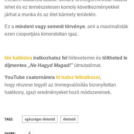
lehet és ez természetesen komoly következményekkel
járhat a munka és az élet bármely területén.
Ez a
mindent vagy semmit törvénye
, ami a maximalisták
ezen csoportjára kimondottan igaz.
Ide kattintva
iratkozhatsz fel
hírlevelemre és
töltheted le
díjmentes
„
Ne Hagyd Magad!
”
útmutatómat.
YouTube csatornámra
itt tudsz feliratkozni
,
hogy részese legyél az önmegvalósítás bizonyítottan
hatékony, igazi eredményeket hozó módszereinek.
TAGS:
egészséges életmód
életmód
SHARE: