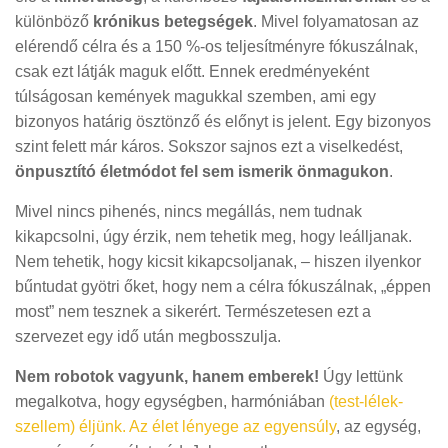
különböző
krónikus betegségek
. Mivel folyamatosan az
elérendő célra és a 150 %-os teljesítményre fókuszálnak,
csak ezt látják maguk előtt. Ennek eredményeként
túlságosan kemények magukkal szemben, ami egy
bizonyos határig ösztönző és előnyt is jelent. Egy bizonyos
szint felett már káros. Sokszor sajnos ezt a viselkedést,
önpusztító életmódot fel sem ismerik önmagukon
.
Mivel nincs pihenés, nincs megállás, nem tudnak
kikapcsolni, úgy érzik, nem tehetik meg, hogy leálljanak.
Nem tehetik, hogy kicsit kikapcsoljanak, – hiszen ilyenkor
bűntudat gyötri őket, hogy nem a célra fókuszálnak, „éppen
most” nem tesznek a sikerért. Természetesen ezt a
szervezet egy idő után megbosszulja.
Nem robotok vagyunk, hanem emberek!
Úgy lettünk
megalkotva, hogy egységben, harmóniában
(test-lélek-
szellem) éljünk. Az élet lényege az egyensúly
, az egység,