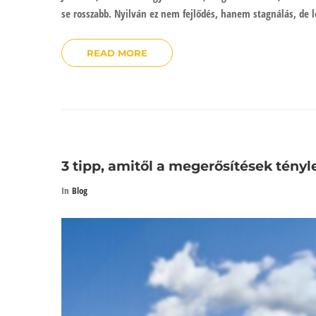
se rosszabb. Nyilván ez nem fejlődés, hanem stagnálás, de l
READ MORE
3 tipp, amitől a megerősítések tén
In
Blog