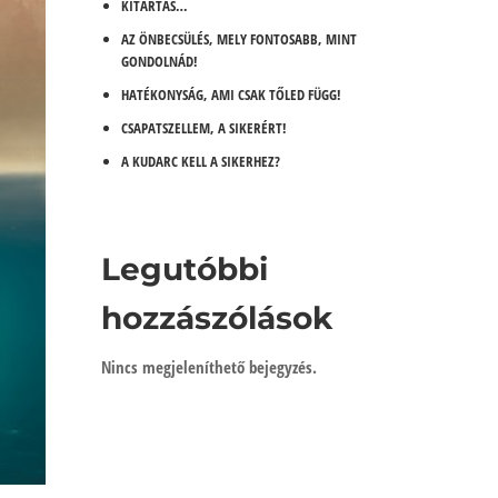
KITARTÁS…
AZ ÖNBECSÜLÉS, MELY FONTOSABB, MINT
GONDOLNÁD!
HATÉKONYSÁG, AMI CSAK TŐLED FÜGG!
CSAPATSZELLEM, A SIKERÉRT!
A KUDARC KELL A SIKERHEZ?
Legutóbbi
hozzászólások
Nincs megjeleníthető bejegyzés.