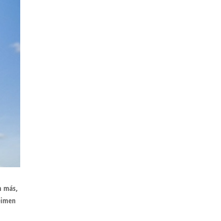
m más,
jeimen