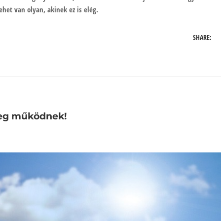
ehet van olyan, akinek ez is elég.
SHARE:
yleg működnek!