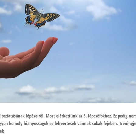
toztatásának lépéseiről. Most elérkeztünk az 5. lépcsőfokhoz. Ez pedig ne
nagyon komoly hiányosságok és félreértések vannak sokak fejében. Tréning
ek