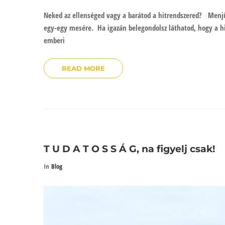
Neked az ellenséged vagy a barátod a hitrendszered? Menjün
egy-egy mesére. Ha igazán belegondolsz láthatod, hogy a 
emberi
READ MORE
T U D A T O S S Á G, na figyelj csak!
In
Blog