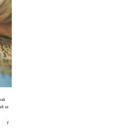
nak
ak az