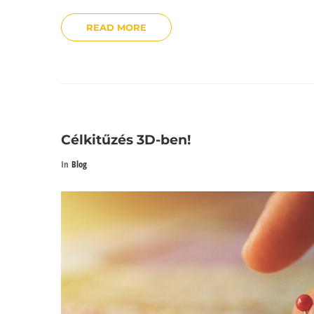
READ MORE
Célkitűzés 3D-ben!
In
Blog