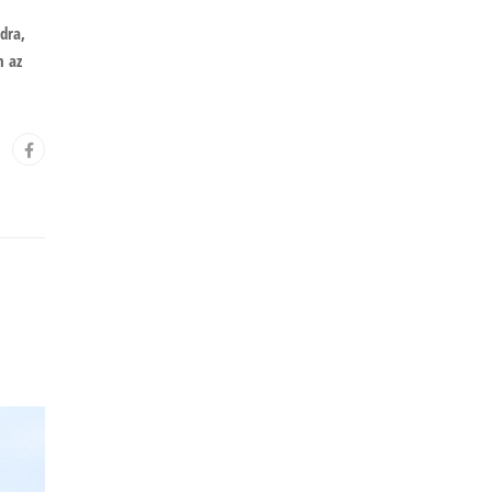
dra,
n az