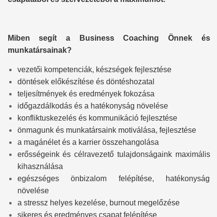
Miben segít a Business Coaching Önnek és
munkatársainak?
vezetői kompetenciák, készségek fejlesztése
döntések előkészítése és döntéshozatal
teljesítmények és eredmények fokozása
időgazdálkodás és a hatékonyság növelése
konfliktuskezelés és kommunikáció fejlesztése
önmagunk és munkatársaink motiválása, fejlesztése
a magánélet és a karrier összehangolása
erősségeink és célravezető tulajdonságaink maximális
kihasználása
egészséges önbizalom felépítése, hatékonyság
növelése
a stressz helyes kezelése, burnout megelőzése
sikeres és eredményes csapat felépítése