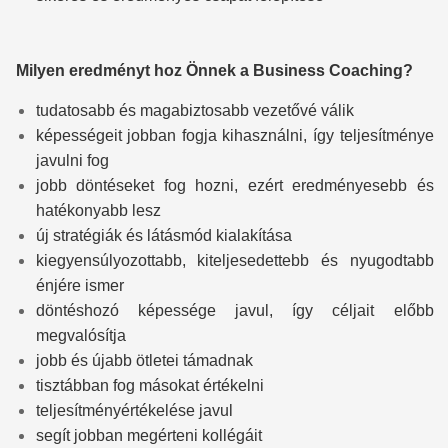
Milyen eredményt hoz Önnek a Business Coaching?
tudatosabb és magabiztosabb vezetővé válik
képességeit jobban fogja kihasználni, így teljesítménye
javulni fog
jobb döntéseket fog hozni, ezért eredményesebb és
hatékonyabb lesz
új stratégiák és látásmód kialakítása
kiegyensúlyozottabb, kiteljesedettebb és nyugodtabb
énjére ismer
döntéshozó képessége javul, így céljait előbb
megvalósítja
jobb és újabb ötletei támadnak
tisztábban fog másokat értékelni
teljesítményértékelése javul
segít jobban megérteni kollégáit