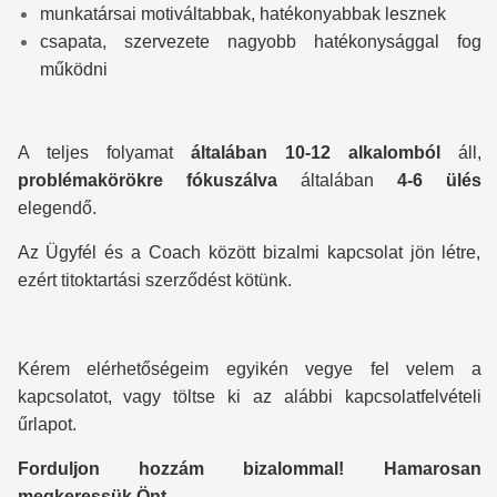
munkatársai motiváltabbak, hatékonyabbak lesznek
csapata, szervezete nagyobb hatékonysággal fog
működni
A teljes folyamat
általában 10-12 alkalomból
áll,
problémakörökre fókuszálva
általában
4-6 ülés
elegendő.
Az Ügyfél és a Coach között bizalmi kapcsolat jön létre,
ezért titoktartási szerződést kötünk.
Kérem elérhetőségeim egyikén vegye fel velem a
kapcsolatot, vagy töltse ki az alábbi kapcsolatfelvételi
űrlapot.
Forduljon hozzám bizalommal! Hamarosan
megkeressük Önt.