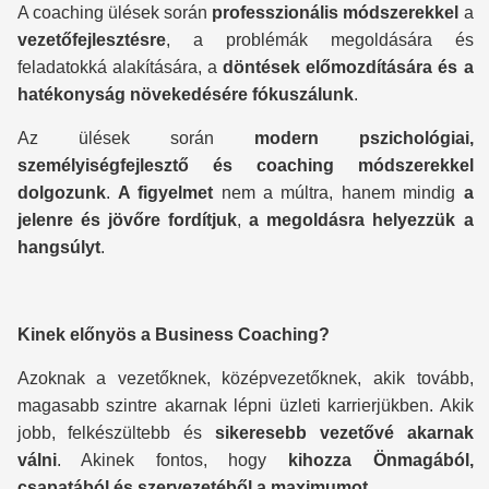
A coaching ülések során
professzionális módszerekkel
a
vezetőfejlesztésre
, a problémák megoldására és
feladatokká alakítására, a
döntések előmozdítására és a
hatékonyság növekedésére fókuszálunk
.
Az ülések során
modern pszichológiai,
személyiségfejlesztő és coaching módszerekkel
dolgozunk
.
A figyelmet
nem a múltra, hanem mindig
a
jelenre és jövőre fordítjuk
,
a megoldásra helyezzük a
hangsúlyt
.
Kinek előnyös a Business Coaching?
Azoknak a vezetőknek, középvezetőknek, akik tovább,
magasabb szintre akarnak lépni üzleti karrierjükben. Akik
jobb, felkészültebb és
sikeresebb vezetővé akarnak
válni
. Akinek fontos, hogy
kihozza Önmagából,
csapatából és szervezetéből a maximumot.