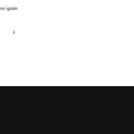
ami igazán
: