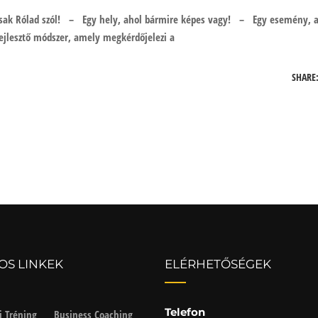
i csak Rólad szól! – Egy hely, ahol bármire képes vagy! – Egy esemény, 
fejlesztő módszer, amely megkérdőjelezi a
SHARE
OS LINKEK
ELÉRHETŐSÉGEK
Telefon
i Tréning
Business Coaching