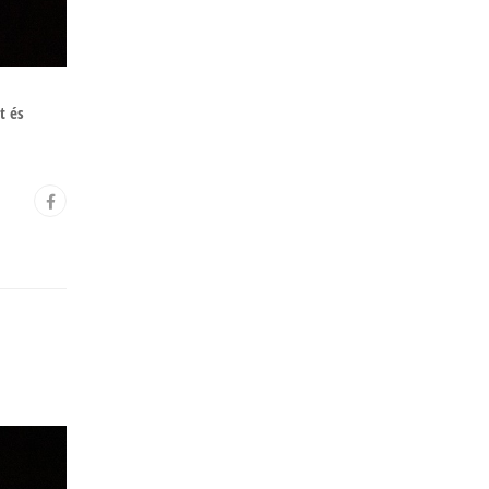
t és
: