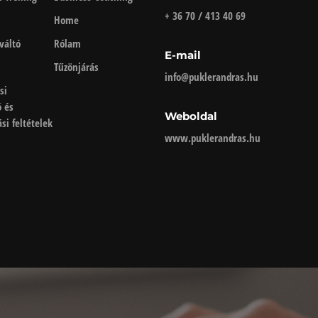
+ 36 70 / 413 40 69
Home
váltó
Rólam
E-mail
Tűzönjárás
info@puklerandras.hu
si
ó és
Weboldal
si feltételek
www.puklerandras.hu