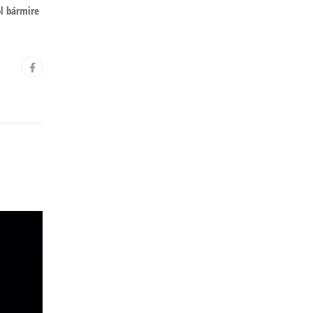
l bármire
: