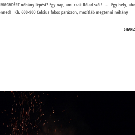
AGADÉRT néhány lépést? Egy nap, ami csak Rólad szól! – Egy hely, aho
Benned! Kb. 600-900 Celsius fokos parázson, mezítláb megtenni néhány
SHARE