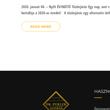
2020. január 04. – Nyílt ÉVINDÍTÓ Tűzönjárás Egy nap, am
beindítja a 2020-as évedet! A tűzönjárás egy alternatív ön
READ MORE
HASZN
Önismeret