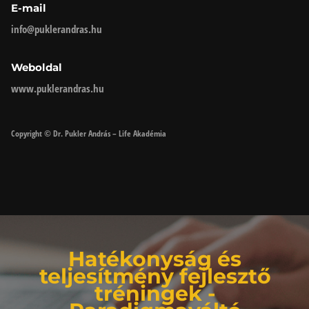
E-mail
info@puklerandras.hu
Weboldal
www.puklerandras.hu
Copyright © Dr. Pukler András – Life Akadémia
Hatékonyság és
teljesítmény fejlesztő
tréningek -