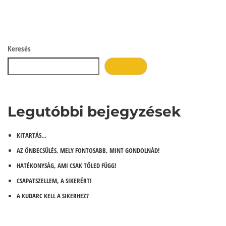
Keresés
KERESÉS
Legutóbbi bejegyzések
KITARTÁS…
AZ ÖNBECSÜLÉS, MELY FONTOSABB, MINT GONDOLNÁD!
HATÉKONYSÁG, AMI CSAK TŐLED FÜGG!
CSAPATSZELLEM, A SIKERÉRT!
A KUDARC KELL A SIKERHEZ?