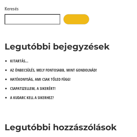
Keresés
KERESÉS
Legutóbbi bejegyzések
KITARTÁS…
AZ ÖNBECSÜLÉS, MELY FONTOSABB, MINT GONDOLNÁD!
HATÉKONYSÁG, AMI CSAK TŐLED FÜGG!
CSAPATSZELLEM, A SIKERÉRT!
A KUDARC KELL A SIKERHEZ?
Legutóbbi hozzászólások