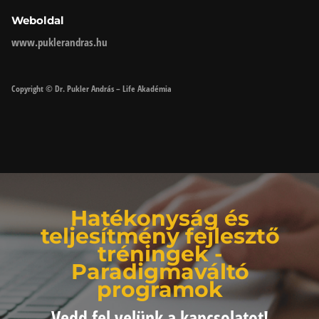
Weboldal
www.puklerandras.hu
Copyright © Dr. Pukler András – Life Akadémia
Hatékonyság és
teljesítmény fejlesztő
tréningek -
Paradigmaváltó
programok
Vedd fel velünk a kapcsolatot!