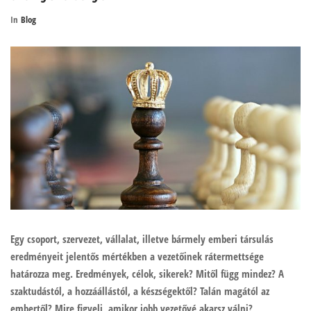
In
Blog
Egy csoport, szervezet, vállalat, illetve bármely emberi társulás
eredményeit jelentős mértékben a vezetőinek rátermettsége
határozza meg. Eredmények, célok, sikerek? Mitől függ mindez? A
szaktudástól, a hozzáállástól, a készségektől? Talán magától az
embertől? Mire figyelj, amikor jobb vezetővé akarsz válni?