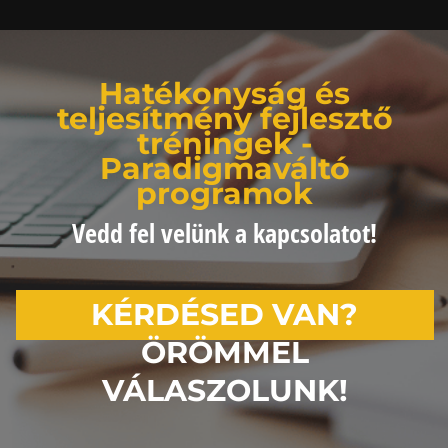
Hatékonyság és
teljesítmény fejlesztő
tréningek -
Paradigmaváltó
programok
Vedd fel velünk a kapcsolatot!
KÉRDÉSED VAN?
ÖRÖMMEL
VÁLASZOLUNK!