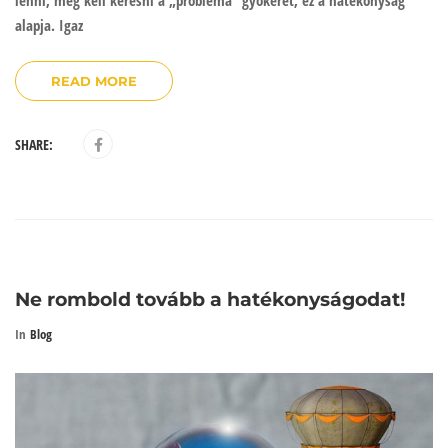
lenni, meg kell keresni a „probléma” gyökerét, ez a hatékonyság
alapja. Igaz
READ MORE
SHARE:
Ne rombold tovább a hatékonyságodat!
In
Blog