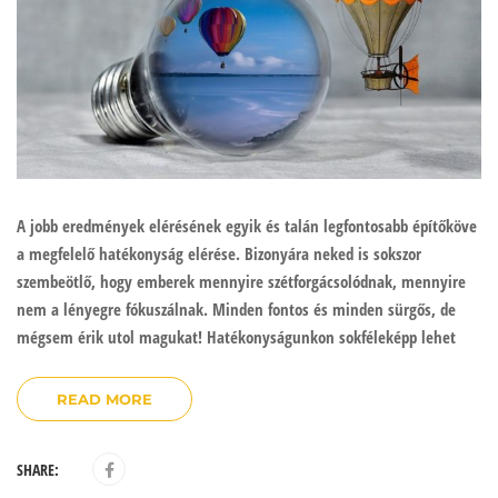
A jobb eredmények elérésének egyik és talán legfontosabb építőköve
a megfelelő hatékonyság elérése. Bizonyára neked is sokszor
szembeötlő, hogy emberek mennyire szétforgácsolódnak, mennyire
nem a lényegre fókuszálnak. Minden fontos és minden sürgős, de
mégsem érik utol magukat! Hatékonyságunkon sokféleképp lehet
READ MORE
SHARE: