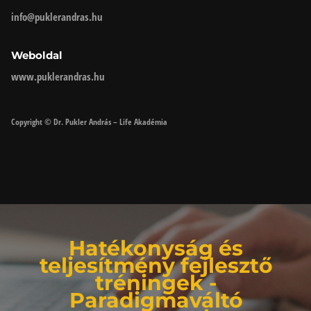
info@puklerandras.hu
Weboldal
www.puklerandras.hu
Copyright © Dr. Pukler András – Life Akadémia
Hatékonyság és
teljesítmény fejlesztő
tréningek -
Paradigmaváltó