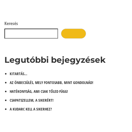
Keresés
KERESÉS
Legutóbbi bejegyzések
KITARTÁS…
AZ ÖNBECSÜLÉS, MELY FONTOSABB, MINT GONDOLNÁD!
HATÉKONYSÁG, AMI CSAK TŐLED FÜGG!
CSAPATSZELLEM, A SIKERÉRT!
A KUDARC KELL A SIKERHEZ?