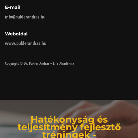
E-mail
info@puklerandras.hu
Weboldal
www.puklerandras.hu
Copyright © Dr. Pukler András – Life Akadémia
Hatékonyság és
teljesítmény fejlesztő
tréningek -