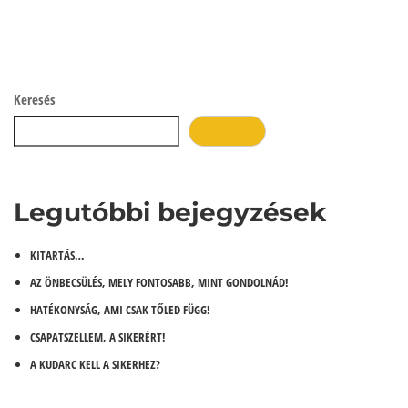
Keresés
KERESÉS
Legutóbbi bejegyzések
KITARTÁS…
AZ ÖNBECSÜLÉS, MELY FONTOSABB, MINT GONDOLNÁD!
HATÉKONYSÁG, AMI CSAK TŐLED FÜGG!
CSAPATSZELLEM, A SIKERÉRT!
A KUDARC KELL A SIKERHEZ?