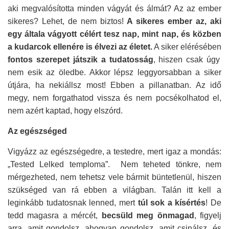
aki megvalósította minden vágyát és álmát? Az az ember
sikeres? Lehet, de nem biztos!
A sikeres ember az, aki
egy általa vágyott célért tesz nap, mint nap, és közben
a kudarcok ellenére is élvezi az életet.
A siker elérésében
fontos szerepet játszik a tudatosság
, hiszen csak úgy
nem esik az öledbe. Akkor lépsz leggyorsabban a siker
útjára, ha nekiállsz most! Ebben a pillanatban. Az idő
megy, nem forgathatod vissza és nem pocsékolhatod el,
nem azért kaptad, hogy elszórd.
Az egészséged
Vigyázz az egészségedre, a testedre, mert igaz a mondás:
„Tested Lelked temploma”. Nem teheted tönkre, nem
mérgezheted, nem tehetsz vele bármit büntetlenül, hiszen
szükséged van rá ebben a világban. Talán itt kell a
leginkább tudatosnak lenned, mert
túl sok a kísértés
! De
tedd magasra a mércét,
becsüld meg önmagad
, figyelj
arra, amit gondolsz, ahogyan gondolsz, amit csinálsz, és