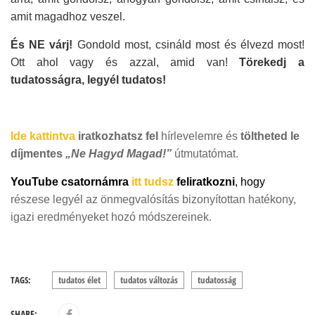
amit magadhoz veszel.
És NE várj!
Gondold most, csináld most és élvezd most!
Ott ahol vagy és azzal, amid van!
Törekedj a
tudatosságra, l
egyél tudatos!
Ide kattintva
iratkozhatsz fel
hírlevelemre és
töltheted le
díjmentes
„
Ne Hagyd Magad!
”
útmutatómat.
Y
ouTube
csatornámra
itt tudsz
feliratkozni
, hogy
részese legyél az önmegvalósítás bizonyítottan hatékony,
igazi eredményeket hozó módszereinek.
TAGS:
tudatos élet
tudatos változás
tudatosság
SHARE: