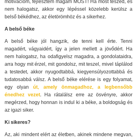
motivációm, fejlesztem magam MOST! Ha most teszed, és
nem halogatsz, akkor egy lépéssel közelebb kerülsz a
belső békédhez, az életörömhöz és a sikerhez.
A belső béke
A belső béke jól hangzik, de tenni kell érte. Tenni
magadért, vágyaidért, így a jelen mellett a jövődért. Ha
nem halogatsz, ha odafigyelsz magadra, a gondolataidra,
arra hogy mit érzel, mit gondolsz, mit teszel, mivel táplálod
a testedet, akkor nyugodtabbá, kiegyensúlyozottabbá és
tudatosabbá válsz.
A belső béke elérése is egy folyamat,
egy olyan
út, amely önmagadhoz, a legbensőbb
énedhez vezet
. Ha rátalálsz erre az ösvényre, akkor
megérzed, hogy honnan is indul ki a béke, a boldogság és
az igazi siker.
Ki sikeres?
Az, aki mindent elért az életben, akinek mindene megvan,