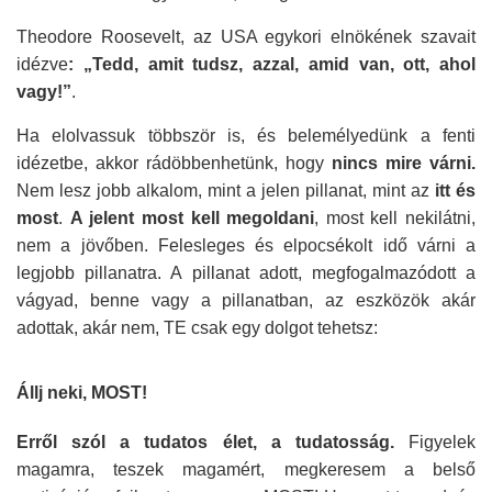
Theodore Roosevelt, az USA egykori elnökének szavait
idézve
: „Tedd, amit tudsz, azzal, amid van, ott, ahol
vagy!”
.
Ha elolvassuk többször is, és belemélyedünk a fenti
idézetbe, akkor rádöbbenhetünk, hogy
nincs mire várni.
Nem lesz jobb alkalom, mint a jelen pillanat, mint az
itt és
most
.
A jelent most kell megoldani
, most kell nekilátni,
nem a jövőben. Felesleges és elpocsékolt idő várni a
legjobb pillanatra. A pillanat adott, megfogalmazódott a
vágyad, benne vagy a pillanatban, az eszközök akár
adottak, akár nem, TE csak egy dolgot tehetsz:
Állj neki, MOST!
Erről szól a tudatos élet, a tudatosság.
Figyelek
magamra, teszek magamért, megkeresem a belső