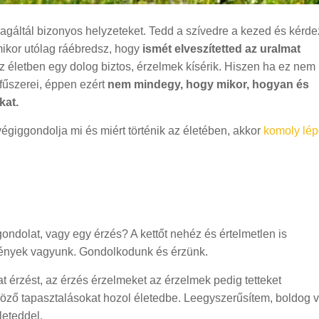
reagáltál bizonyos helyzeteket. Tedd a szívedre a kezed és kérd
mikor utólag ráébredsz, hogy
ismét elveszítetted az uralmat
z életben egy dolog biztos, érzelmek kísérik. Hiszen ha ez nem 
fűszerei, éppen ezért
nem mindegy, hogy mikor, hogyan és
kat.
végiggondolja mi és miért történik az életében, akkor
komoly lép
ondolat, vagy egy érzés? A kettőt nehéz és értelmetlen is
 lények vagyunk. Gondolkodunk és érzünk.
t érzést, az érzés érzelmeket az érzelmek pedig tetteket
ő tapasztalásokat hozol életedbe. Leegyszerűsítem, boldog 
leteddel.