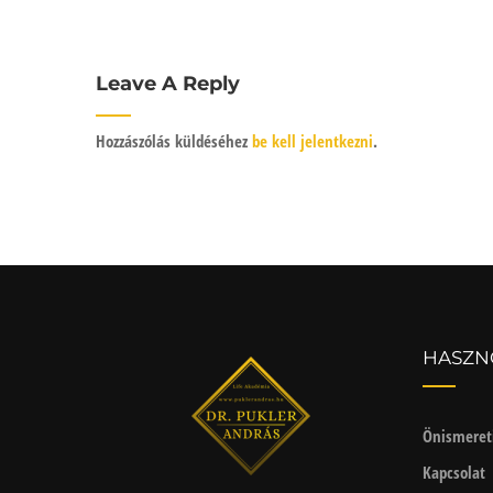
Leave A Reply
Hozzászólás küldéséhez
be kell jelentkezni
.
HASZN
Önismeret
Kapcsolat