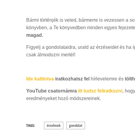
Bármi történjék is veled, bármerre is vezessen a sor
könyvben, a Te könyvedben minden egyes fejezetet
magad.
Figyelj a gondolataidra, urald az érzéseidet és ha 
csak álmodozni mertél!
Ide kattintva
iratkozhatsz fel
hírlevelemre és
tölt
YouTube csatornámra
itt tudsz feliratkozni
, hog
eredményeket hozó módszereinek.
TAGS:
érzelmek
gondolat