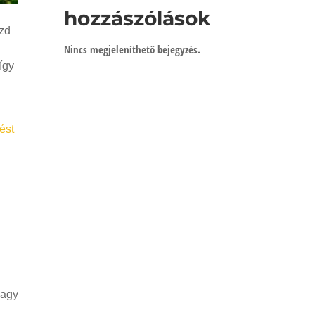
hozzászólások
ezd
Nincs megjeleníthető bejegyzés.
így
ést
vagy