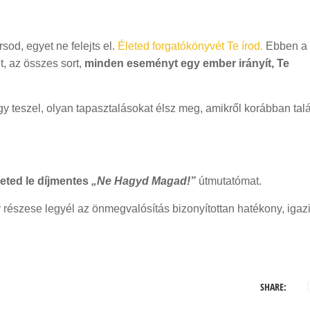
sod, egyet ne felejts el.
Életed forgatókönyvét Te írod.
Ebben a
, az összes sort,
minden eseményt egy ember irányít, Te
így teszel, olyan tapasztalásokat élsz meg, amikről korábban tal
heted le díjmentes
„
Ne Hagyd Magad!
”
útmutatómat.
y részese legyél az önmegvalósítás bizonyítottan hatékony, igaz
SHARE: