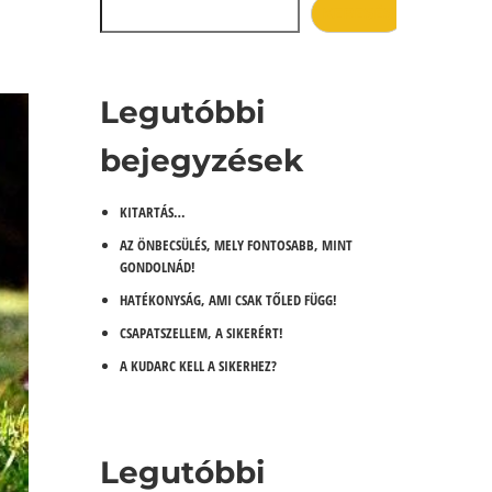
KERESÉS
Legutóbbi
bejegyzések
KITARTÁS…
AZ ÖNBECSÜLÉS, MELY FONTOSABB, MINT
GONDOLNÁD!
HATÉKONYSÁG, AMI CSAK TŐLED FÜGG!
CSAPATSZELLEM, A SIKERÉRT!
A KUDARC KELL A SIKERHEZ?
Legutóbbi