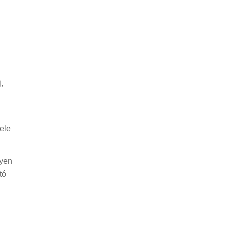
,
ele
lyen
tó