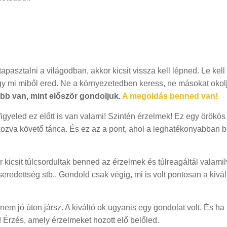
pasztalni a világodban, akkor kicsit vissza kell lépned. Le kell
gy mi miből ered. Ne a környezetedben keress, ne másokat okolj
bb van, mint először gondoljuk.
A megoldás benned van!
figyeled ez előtt is van valami! Szintén érzelmek! Ez egy örökös
ozva követő tánca. És ez az a pont, ahol a leghatékonyabban b
 kicsit túlcsordultak benned az érzelmek és túlreagáltál valami
eseredettség stb.. Gondold csak végig, mi is volt pontosan a kivál
em jó úton jársz. A kiváltó ok ugyanis egy gondolat volt. És ha
 Érzés, amely érzelmeket hozott elő belőled.