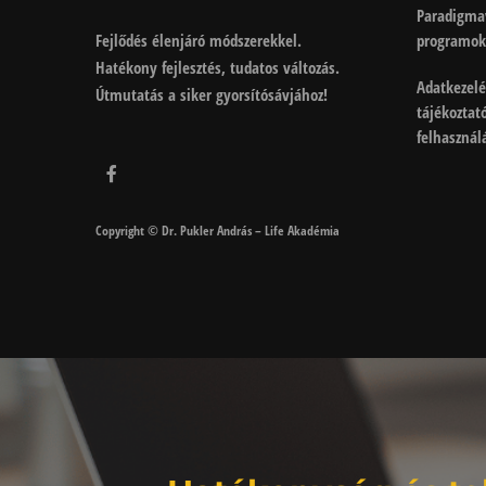
Paradigma
Fejlődés élenjáró módszerekkel.
programok
Hatékony fejlesztés, tudatos változás.
Adatkezelé
Útmutatás a siker gyorsítósávjához!
tájékoztat
felhasználá
Copyright © Dr. Pukler András – Life Akadémia