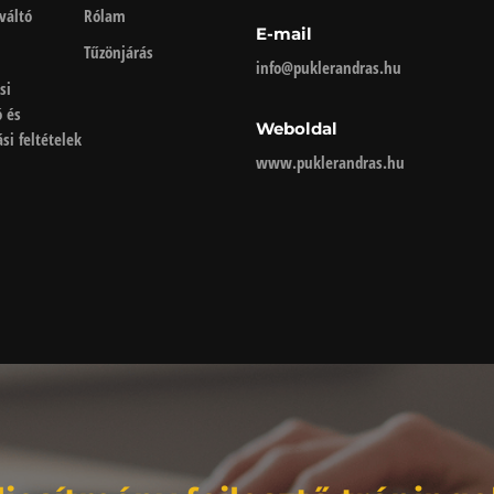
váltó
Rólam
E-mail
Tűzönjárás
info@puklerandras.hu
si
ó és
Weboldal
si feltételek
www.puklerandras.hu