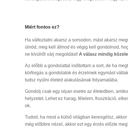
Miért fontos ez?
Ha változtatni akarsz a sorsodon, mást akarsz megta
ülnöd, meg kell állnod és végig kell gondolnod, ho
ne kívülről várj megoldást!
A válasz mindig közele
Az előbb a gondolattal indítottam a sort, de ha meg
körforgás a gondolatok és érzelmek egymást váltak
tudsz nyúlni életed alakulásának folyamatába.
Gondolj csak egy olyan esetre az életedben, amikor
helyzetet. Lehet ez harag, félelem, frusztráció, elk
ok.
Tudod, ha most a külső világban keresgélsz, akkor n
még előbbre nézel, akkor ezt egy érzés előzte meg!