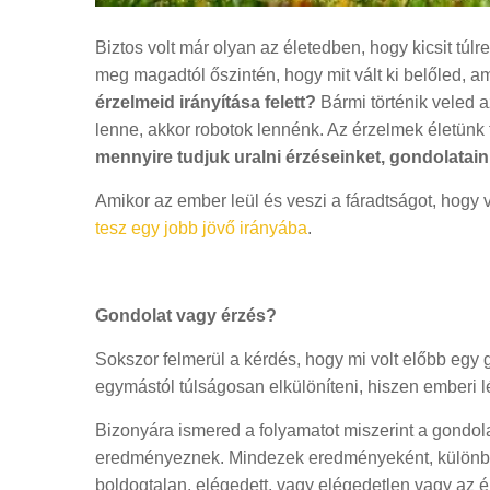
Biztos volt már olyan az életedben, hogy kicsit túl
meg magadtól őszintén, hogy mit vált ki belőled, a
érzelmeid irányítása felett?
Bármi történik veled a
lenne, akkor robotok lennénk. Az érzelmek életünk 
mennyire tudjuk uralni érzéseinket, gondolatain
Amikor az ember leül és veszi a fáradtságot, hogy 
tesz egy jobb jövő irányába
.
Gondolat vagy érzés?
Sokszor felmerül a kérdés, hogy mi volt előbb egy g
egymástól túlságosan elkülöníteni, hiszen emberi
Bizonyára ismered a folyamatot miszerint a gondola
eredményeznek. Mindezek eredményeként, különböz
boldogtalan, elégedett, vagy elégedetlen vagy az é